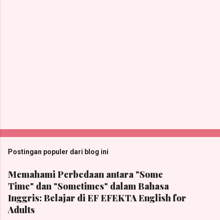
r
P
o
s
t
Postingan populer dari blog ini
i
n
Memahami Perbedaan antara "Some
g
Time" dan "Sometimes" dalam Bahasa
K
o
Inggris: Belajar di EF EFEKTA English for
m
Adults
e