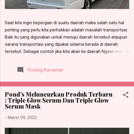
Saat kita ingin bepergian di suatu daerah maka salah satu hal
penting yang perlu kita perhatikan adalah masalah transportasi.
Baik itu yang digunakan untuk menuju daerah tersebut ataupun
sarana transportasi yang dipakai selama berada di daerah
tersebut. Sebagai contoh jika kita akan ke daerah Ngawi maka
kita perlu sarana transportasi entah itu kereta api, bus, mobil
pribadi ataupun yang lainnya untuk menuju ke sana. Sementara
Posting Komentar
selama kita berada di sana kita bisa menggunakan kendaraan
umum maupun kendaraan pribadi. Menggunakan kendaraan
pribadi tentunya akan lebih terasa nyaman karena kita tak harus
Pond’s Meluncurkan Produk Terbaru
terikat dengan jadwal keberangkatan suatu kendaraan. Kita bisa
: Triple Glow Serum Dan Triple Glow
dengan bebas menentukan kapan akan pergi dan berkeliling di
Serum Mask
kota tersebut. Akan tetapi sayangnya tak semua orang memiliki
mobil pribadi, atau kalaupun punya banyak orang yang tak
-
Maret 09, 2022
membawanya ke sana. Untuk masalah ini sebenarnya bisa
dengan mudah untuk diatasi. Karena di Ngawi sama seperti