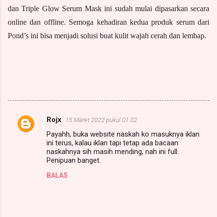
dan Triple Glow Serum Mask ini sudah mulai dipasarkan secara 
online dan offline. Semoga kehadiran kedua produk serum dari 
Pond’s ini bisa menjadi solusi buat kulit wajah cerah dan lembap.
Rojx
15 Maret 2022 pukul 01.02
K
Payahh, buka website naskah ko masuknya iklan
o
ini terus, kalau iklan tapi tetap ada bacaan
m
naskahnya sih masih mending, nah ini full.
Penipuan banget.
e
BALAS
n
t
a